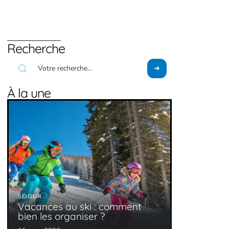
Recherche
À la une
SÉJOUR
Vacances au ski : comment
bien les organiser ?