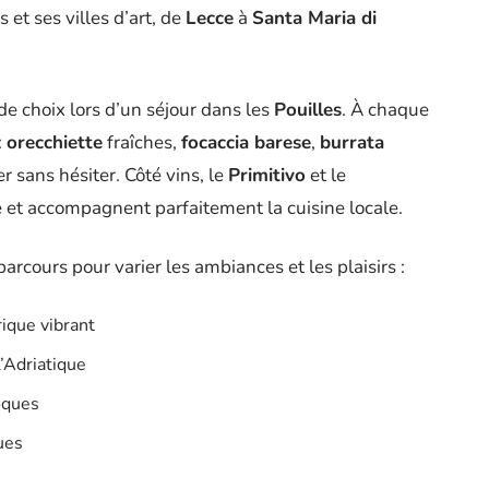
et ses villes d’art, de
Lecce
à
Santa Maria di
e choix lors d’un séjour dans les
Pouilles
. À chaque
:
orecchiette
fraîches,
focaccia barese
,
burrata
r sans hésiter. Côté vins, le
Primitivo
et le
e et accompagnent parfaitement la cuisine locale.
parcours pour varier les ambiances et les plaisirs :
rique vibrant
’Adriatique
oques
ues