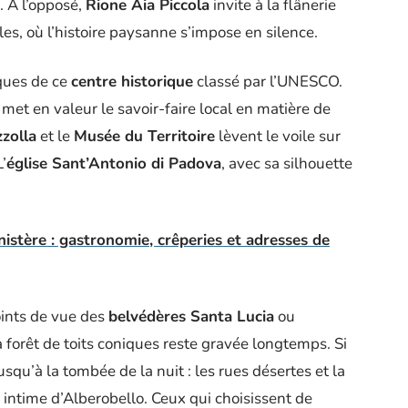
. À l’opposé,
Rione Aia Piccola
invite à la flânerie
es, où l’histoire paysanne s’impose en silence.
ques de ce
centre historique
classé par l’UNESCO.
, met en valeur le savoir-faire local en matière de
zolla
et le
Musée du Territoire
lèvent le voile sur
’
église Sant’Antonio di Padova
, avec sa silhouette
inistère : gastronomie, crêperies et adresses de
oints de vue des
belvédères Santa Lucia
ou
la forêt de toits coniques reste gravée longtemps. Si
jusqu’à la tombée de la nuit : les rues désertes et la
 intime d’Alberobello. Ceux qui choisissent de