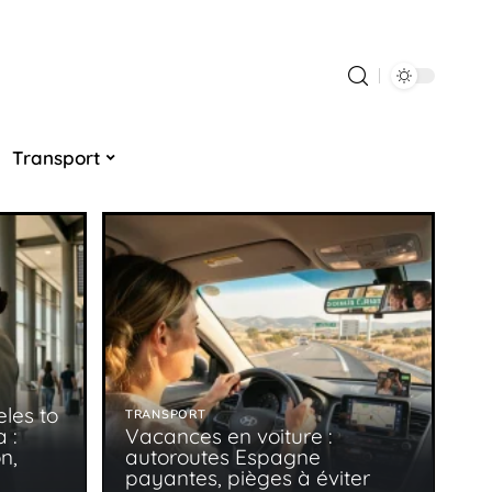
Transport
les to
TRANSPORT
 :
Vacances en voiture :
n,
autoroutes Espagne
payantes, pièges à éviter