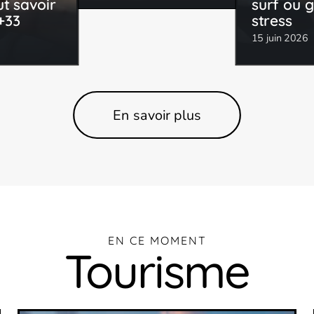
ut savoir
surf ou g
 +33
stress
15 juin 2026
En savoir plus
EN CE MOMENT
Tourisme