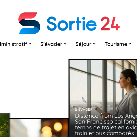
ministratif
S’évader
Séjour
Tourisme
S'ÉVADER
Distance from Los Ange
San Francisco california
temps de trajet en avio
train et bus comparés