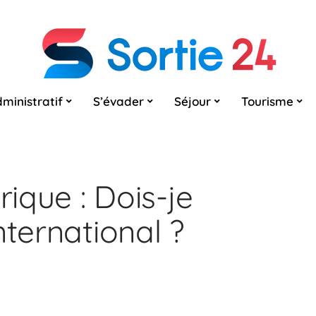
ministratif
S’évader
Séjour
Tourisme
ique : Dois-je
nternational ?