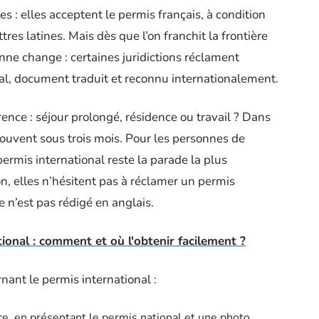
es : elles acceptent le permis français, à condition
ettres latines. Mais dès que l’on franchit la frontière
nne change : certaines juridictions réclament
l, document traduit et reconnu internationalement.
érence : séjour prolongé, résidence ou travail ? Dans
 souvent sous trois mois. Pour les personnes de
permis international reste la parade la plus
n, elles n’hésitent pas à réclamer un permis
ne n’est pas rédigé en anglais.
ional : comment et où l'obtenir facilement ?
rnant le permis international :
ce, en présentant le permis national et une photo