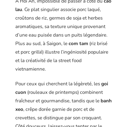
À Hoi An, impossible de passer à côté du
cao
lau
. Ce plat singulier associe porc laqué,
croûtons de riz, germes de soja et herbes
aromatiques, sa texture unique provenant
d’une eau puisée dans un puits légendaire.
Plus au sud, à Saigon, le
com tam
(riz brisé
et porc grillé) illustre l’ingéniosité populaire
et la créativité de la street food
vietnamienne.
Pour ceux qui cherchent la légèreté, les
goi
cuon
(rouleaux de printemps) combinent
fraîcheur et gourmandise, tandis que le
banh
xeo
, crêpe dorée garnie de porc et de
crevettes, se distingue par son croquant.
Côté douceurs, laissez-vous tenter par le