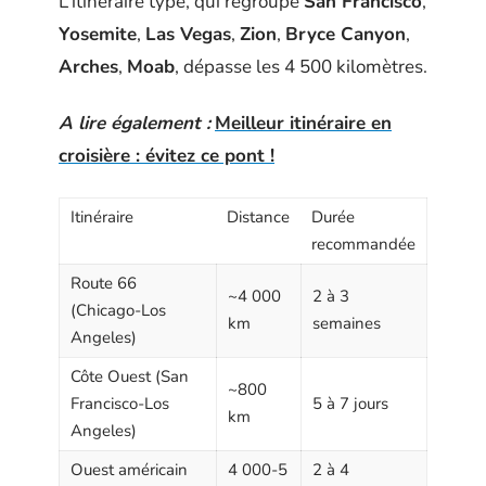
L’itinéraire type, qui regroupe
San Francisco
,
Yosemite
,
Las Vegas
,
Zion
,
Bryce Canyon
,
Arches
,
Moab
, dépasse les 4 500 kilomètres.
A lire également :
Meilleur itinéraire en
croisière : évitez ce pont !
Itinéraire
Distance
Durée
recommandée
Route 66
~4 000
2 à 3
(Chicago-Los
km
semaines
Angeles)
Côte Ouest (San
~800
Francisco-Los
5 à 7 jours
km
Angeles)
Ouest américain
4 000-5
2 à 4