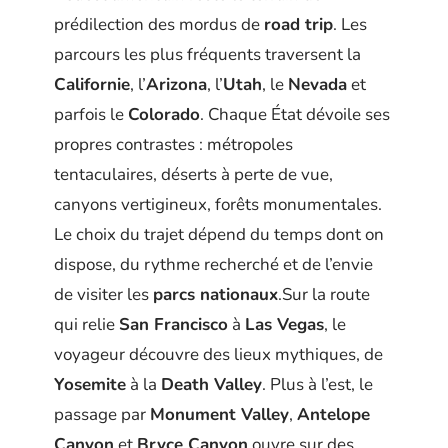
prédilection des mordus de
road trip
. Les
parcours les plus fréquents traversent la
Californie
, l’
Arizona
, l’
Utah
, le
Nevada
et
parfois le
Colorado
. Chaque État dévoile ses
propres contrastes : métropoles
tentaculaires, déserts à perte de vue,
canyons vertigineux, forêts monumentales.
Le choix du trajet dépend du temps dont on
dispose, du rythme recherché et de l’envie
de visiter les
parcs nationaux
.Sur la route
qui relie
San Francisco
à
Las Vegas
, le
voyageur découvre des lieux mythiques, de
Yosemite
à la
Death Valley
. Plus à l’est, le
passage par
Monument Valley
,
Antelope
Canyon
et
Bryce Canyon
ouvre sur des