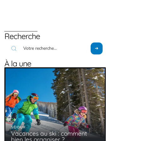
Recherche
À la une
SÉJOUR
Vacances au ski : comment
bien les organiser ?